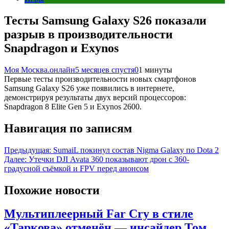
Тесты Samsung Galaxy S26 показали
разрыв в производительности
Snapdragon и Exynos
Моя Москва.онлайн
5 месяцев спустя
0
1 минуты
Первые тесты производительности новых смартфонов
Samsung Galaxy S26 уже появились в интернете,
демонстрируя результаты двух версий процессоров:
Snapdragon 8 Elite Gen 5 и Exynos 2600.
Навигация по записям
Предыдущая:
SumaiL покинул состав Nigma Galaxy по Dota 2
Далее:
Утечки DJI Avata 360 показывают дрон с 360-
градусной съёмкой и FPV перед анонсом
Похожие новости
Мультиплеерный Far Cry в стиле
«Таркова» отменён — инсайдер Том