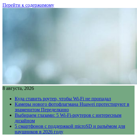
Перейти к содержимому
8 августа, 2026
Куда ставить роутер, чтобы Wi-Fi не пропадал
Камеры нового фотофлагмана Huawei протестируют в
знаменитом Переделкино
Выбираем глазами: 5 Wi-Fi-роутеров с интересным
дизайном
5 смартфонов с поддержкой microSD и разъёмом для
наушников в 2026 году