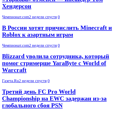
Хендерсон
Чемпионат.com
2 недели спустя
0
В России хотят причислить Minecraft и
Roblox к азартным играм
Чемпионат.com
2 недели спустя
0
Blizzard уволила сотрудника, который
помог стримерше YaraByte с World of
Warcraft
Газета.Ru
2 недели спустя
0
Третий день FC Pro World
Championship на EWC задержан из-за
глобального сбоя PSN