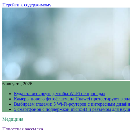
Перейти к содержимому
6 августа, 2026
Куда ставить роутер, чтобы Wi-Fi не пропадал
Камеры нового фотофлагмана Huawei протестируют в зн
Выбираем глазами: 5 Wi-Fi-роутеров с интересным дизай
5 смартфонов с поддержкой microSD и разъёмом для науш
Медицина
Новостная рассылка