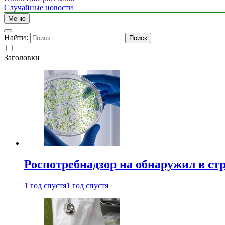
Случайные новости
Меню
Найти:
Заголовки
Роспотребнадзор на обнаружил в ст
1 год спустя
1 год спустя