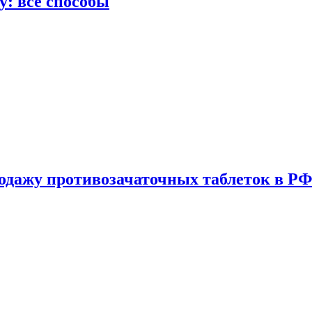
у: все способы
одажу противозачаточных таблеток в РФ