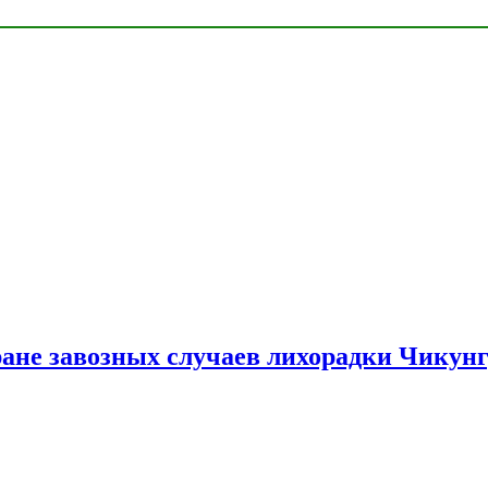
ране завозных случаев лихорадки Чикун