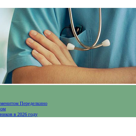
аменитом Переделкино
ном
ников в 2026 году