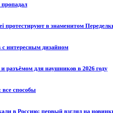
е пропадал
i протестируют в знаменитом Переделк
в с интересным дизайном
 и разъёмом для наушников в 2026 году
 все способы
хали в Россию: первый взгляд на новинк