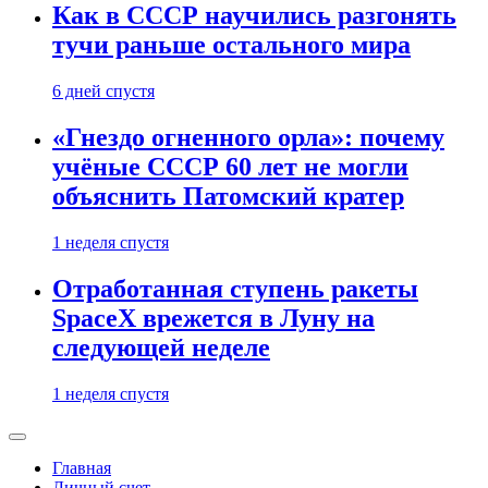
Как в СССР научились разгонять
тучи раньше остального мира
6 дней спустя
«Гнездо огненного орла»: почему
учёные СССР 60 лет не могли
объяснить Патомский кратер
1 неделя спустя
Отработанная ступень ракеты
SpaceX врежется в Луну на
следующей неделе
1 неделя спустя
Главная
Личный счет