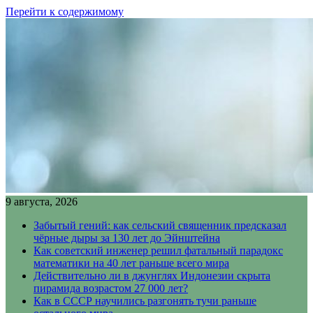
Перейти к содержимому
9 августа, 2026
Забытый гений: как сельский священник предсказал
чёрные дыры за 130 лет до Эйнштейна
Как советский инженер решил фатальный парадокс
математики на 40 лет раньше всего мира
Действительно ли в джунглях Индонезии скрыта
пирамида возрастом 27 000 лет?
Как в СССР научились разгонять тучи раньше