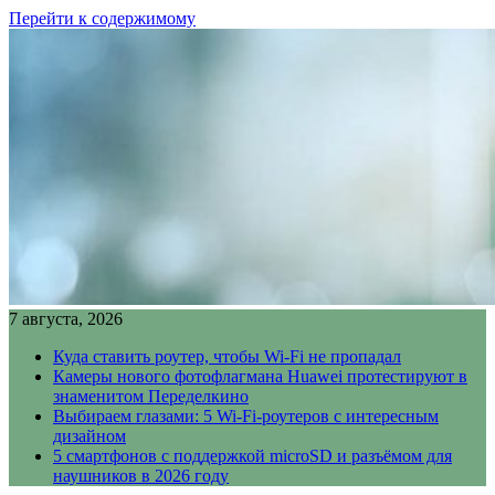
Перейти к содержимому
7 августа, 2026
Куда ставить роутер, чтобы Wi-Fi не пропадал
Камеры нового фотофлагмана Huawei протестируют в
знаменитом Переделкино
Выбираем глазами: 5 Wi-Fi-роутеров с интересным
дизайном
5 смартфонов с поддержкой microSD и разъёмом для
наушников в 2026 году