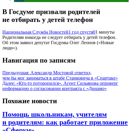
В Госдуме призвали родителей
не отбирать у детей телефон
Национальная Служба Новостей
1 год спустя
0
1 минуты
Родителям никогда не следует отбирать у детей телефон.
Об этом заявил депутат Госдумы Олег Леонов («Новые
люди»).
Навигация по записям
Предыдущая:
Александр Мостовой ответил,
чем бы мог заниматься в штабе Станковича в «Спартаке»
Далее:
«Кто-то поторопился». Агент Сильянова опроверг
информацию о согласовании контракта с «Динамо»
Похожие новости
Помощь школьникам, учителям
и родителям: как работает приложение
«Сферум»