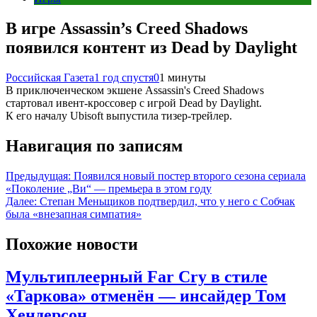
В игре Assassin’s Creed Shadows
появился контент из Dead by Daylight
Российская Газета
1 год спустя
0
1 минуты
В приключенческом экшене Assassin's Creed Shadows
стартовал ивент-кроссовер с игрой Dead by Daylight.
К его началу Ubisoft выпустила тизер-трейлер.
Навигация по записям
Предыдущая:
Появился новый постер второго сезона сериала
«Поколение „Ви“ — премьера в этом году
Далее:
Степан Меньщиков подтвердил, что у него с Собчак
была «внезапная симпатия»
Похожие новости
Мультиплеерный Far Cry в стиле
«Таркова» отменён — инсайдер Том
Хендерсон