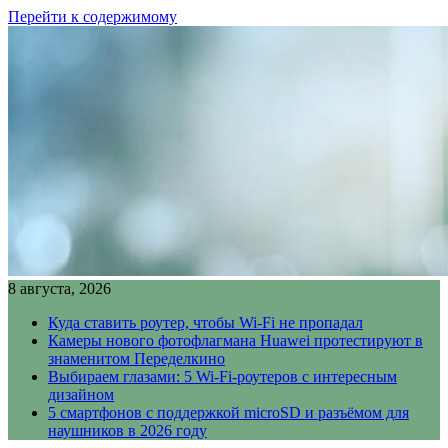
Перейти к содержимому
8 августа, 2026
Куда ставить роутер, чтобы Wi-Fi не пропадал
Камеры нового фотофлагмана Huawei протестируют в
знаменитом Переделкино
Выбираем глазами: 5 Wi-Fi-роутеров с интересным
дизайном
5 смартфонов с поддержкой microSD и разъёмом для
наушников в 2026 году