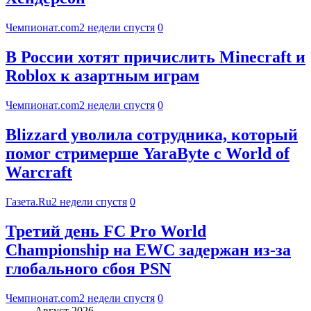
Чемпионат.com
2 недели спустя
0
В России хотят причислить Minecraft и
Roblox к азартным играм
Чемпионат.com
2 недели спустя
0
Blizzard уволила сотрудника, который
помог стримерше YaraByte с World of
Warcraft
Газета.Ru
2 недели спустя
0
Третий день FC Pro World
Championship на EWC задержан из-за
глобального сбоя PSN
Чемпионат.com
2 недели спустя
0
Август 2026