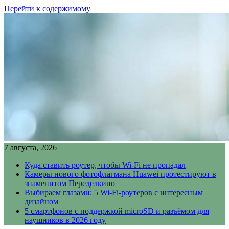
Перейти к содержимому
7 августа, 2026
Куда ставить роутер, чтобы Wi-Fi не пропадал
Камеры нового фотофлагмана Huawei протестируют в
знаменитом Переделкино
Выбираем глазами: 5 Wi-Fi-роутеров с интересным
дизайном
5 смартфонов с поддержкой microSD и разъёмом для
наушников в 2026 году