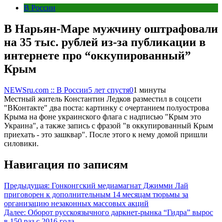
В России
В Нарьян-Маре мужчину оштрафовали
на 35 тыс. рублей из-за публикации в
интернете про “оккупированный”
Крым
NEWSru.com :: В России
5 лет спустя
0
1 минуты
Местный житель Константин Ледков разместил в соцсети
"ВКонтакте" два поста: картинку с очертанием полуострова
Крыма на фоне украинского флага с надписью "Крым это
Украина", а также запись с фразой "в оккупированный Крым
приехать - это зашквар". После этого к нему домой пришли
силовики.
Навигация по записям
Предыдущая:
Гонконгский медиамагнат Джимми Лай
приговорен к дополнительным 14 месяцам тюрьмы за
организацию незаконных массовых акций
Далее:
Оборот русскоязычного даркнет-рынка “Гидра” вырос
в 150 раз с 2016 года