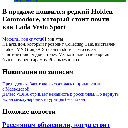
В продаже появился редкий Holden
Commodore, который стоит почти
как Lada Vesta Sport
Motor.ru
1 год спустя
0
1 минуты
На аукцион, который проводит Collecting Cars, выставлен
Holden VN Group A SS Commodore — это седан
с пятилитровым двигателем V8, который в свое время
был выпущен тиражом 302 экземпляра.
Навигация по записям
Предыдущая:
Загитова высказалась о примирении
с Медведевой
Далее:
УЕФА отрицает ненависть к россиянам. Но вернуть
их на международные турниры бессильна
Похожие новости
Россиянам объяснили, когда стоит