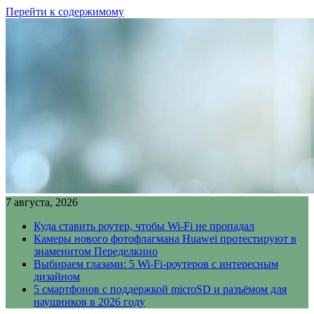
Перейти к содержимому
7 августа, 2026
Куда ставить роутер, чтобы Wi-Fi не пропадал
Камеры нового фотофлагмана Huawei протестируют в
знаменитом Переделкино
Выбираем глазами: 5 Wi-Fi-роутеров с интересным
дизайном
5 смартфонов с поддержкой microSD и разъёмом для
наушников в 2026 году