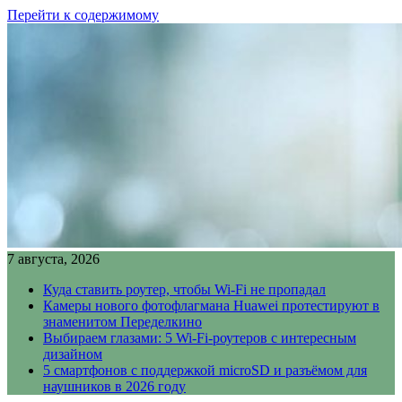
Перейти к содержимому
7 августа, 2026
Куда ставить роутер, чтобы Wi-Fi не пропадал
Камеры нового фотофлагмана Huawei протестируют в
знаменитом Переделкино
Выбираем глазами: 5 Wi-Fi-роутеров с интересным
дизайном
5 смартфонов с поддержкой microSD и разъёмом для
наушников в 2026 году