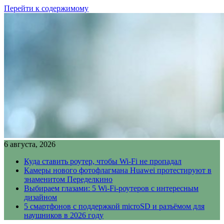
Перейти к содержимому
6 августа, 2026
Куда ставить роутер, чтобы Wi-Fi не пропадал
Камеры нового фотофлагмана Huawei протестируют в
знаменитом Переделкино
Выбираем глазами: 5 Wi-Fi-роутеров с интересным
дизайном
5 смартфонов с поддержкой microSD и разъёмом для
наушников в 2026 году