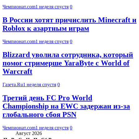
Чемпионат.com
1 неделя спустя
0
В России хотят причислить Minecraft и
Roblox к азартным играм
Чемпионат.com
1 неделя спустя
0
Blizzard уволила сотрудника, который
помог стримерше YaraByte с World of
Warcraft
Газета.Ru
1 неделя спустя
0
Третий день FC Pro World
Championship на EWC задержан из-за
глобального сбоя PSN
Чемпионат.com
1 неделя спустя
0
Август 2026