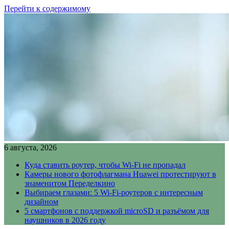
Перейти к содержимому
6 августа, 2026
Куда ставить роутер, чтобы Wi-Fi не пропадал
Камеры нового фотофлагмана Huawei протестируют в
знаменитом Переделкино
Выбираем глазами: 5 Wi-Fi-роутеров с интересным
дизайном
5 смартфонов с поддержкой microSD и разъёмом для
наушников в 2026 году