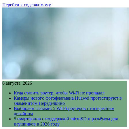
Перейти к содержимому
6 августа, 2026
Куда ставить роутер, чтобы Wi-Fi не пропадал
Камеры нового фотофлагмана Huawei протестируют в
знаменитом Переделкино
Выбираем глазами: 5 Wi-Fi-роутеров с интересным
дизайном
5 смартфонов с поддержкой microSD и разъёмом для
наушников в 2026 году