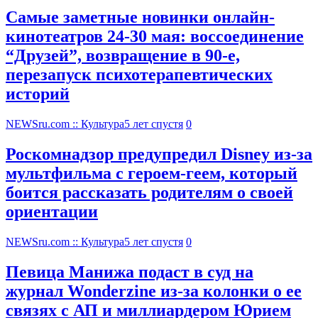
Самые заметные новинки онлайн-
кинотеатров 24-30 мая: воссоединение
“Друзей”, возвращение в 90-е,
перезапуск психотерапевтических
историй
NEWSru.com :: Культура
5 лет спустя
0
Роскомнадзор предупредил Disney из-за
мультфильма c героем-геем, который
боится рассказать родителям о своей
ориентации
NEWSru.com :: Культура
5 лет спустя
0
Певица Манижа подаст в суд на
журнал Wonderzine из-за колонки о ее
связях с АП и миллиардером Юрием