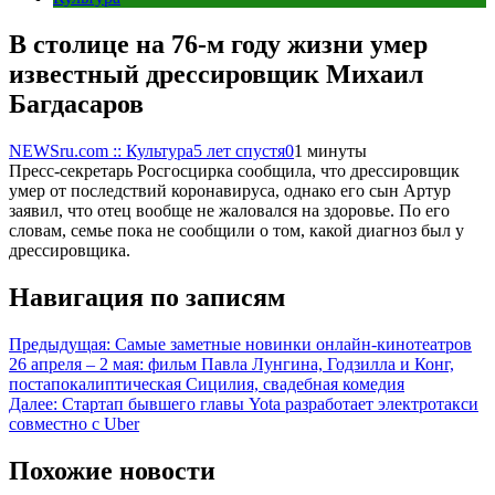
В столице на 76-м году жизни умер
известный дрессировщик Михаил
Багдасаров
NEWSru.com :: Культура
5 лет спустя
0
1 минуты
Пресс-секретарь Росгосцирка сообщила, что дрессировщик
умер от последствий коронавируса, однако его сын Артур
заявил, что отец вообще не жаловался на здоровье. По его
словам, семье пока не сообщили о том, какой диагноз был у
дрессировщика.
Навигация по записям
Предыдущая:
Самые заметные новинки онлайн-кинотеатров
26 апреля – 2 мая: фильм Павла Лунгина, Годзилла и Конг,
постапокалиптическая Сицилия, свадебная комедия
Далее:
Стартап бывшего главы Yota разработает электротакси
совместно с Uber
Похожие новости