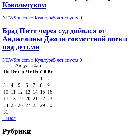
Ковальчуком
NEWSru.com :: Культура
5 лет спустя
0
Брэд Питт через суд добился от
Анджелины Джоли совместной опеки
над детьми
NEWSru.com :: Культура
5 лет спустя
0
Август 2026
Пн
Вт
Ср
Чт
Пт
Сб
Вс
1
2
3
4
5
6
7
8
9
10
11
12
13
14
15
16
17
18
19
20
21
22
23
24
25
26
27
28
29
30
31
« Июл
Рубрики