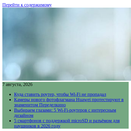
Перейти к содержимому
7 августа, 2026
Куда ставить роутер, чтобы Wi-Fi не пропадал
Камеры нового фотофлагмана Huawei протестируют в
знаменитом Переделкино
Выбираем глазами: 5 Wi-Fi-роутеров с интересным
дизайном
5 смартфонов с поддержкой microSD и разъёмом для
наушников в 2026 году