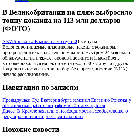
В Великобритании на пляж выбросило
тонну кокаина на 113 млн долларов
(ФОТО)
NEWSru.com :: В мире
5 лет спустя
0
1 минуты
Водонепроницаемые пластиковые пакеты с кокаином,
прикрепленные к спасательным жилетам, утром 24 мая были
обнаружены на пляжах городов Гастингс и Ньюхейвен,
которые находятся на расстоянии около 50 км друг от друга.
Национальное агентство по борьбе с преступностью (NCA)
начало расследование.
Навигация по записям
Предыдущая:
Суд Екатеринбурга заменил Евгению Ройзману
обязательные работы штрафом в 20 тысяч рублей
Далее:
В Кремле заявили о необходимости всеобъемлющего
регулирования интернет-деятельности
Похожие новости