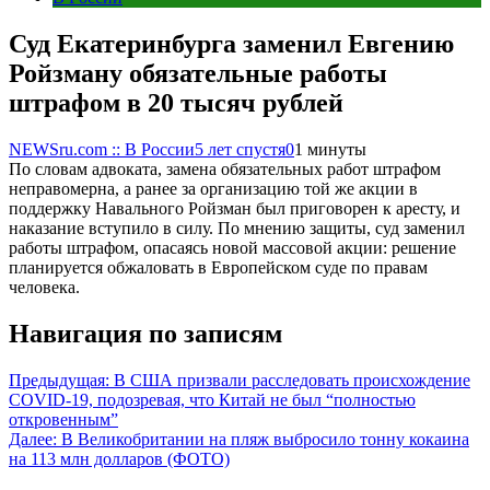
Суд Екатеринбурга заменил Евгению
Ройзману обязательные работы
штрафом в 20 тысяч рублей
NEWSru.com :: В России
5 лет спустя
0
1 минуты
По словам адвоката, замена обязательных работ штрафом
неправомерна, а ранее за организацию той же акции в
поддержку Навального Ройзман был приговорен к аресту, и
наказание вступило в силу. По мнению защиты, суд заменил
работы штрафом, опасаясь новой массовой акции: решение
планируется обжаловать в Европейском суде по правам
человека.
Навигация по записям
Предыдущая:
В США призвали расследовать происхождение
COVID-19, подозревая, что Китай не был “полностью
откровенным”
Далее:
В Великобритании на пляж выбросило тонну кокаина
на 113 млн долларов (ФОТО)