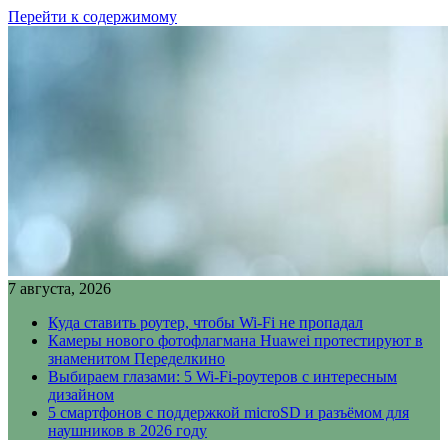
Перейти к содержимому
7 августа, 2026
Куда ставить роутер, чтобы Wi-Fi не пропадал
Камеры нового фотофлагмана Huawei протестируют в
знаменитом Переделкино
Выбираем глазами: 5 Wi-Fi-роутеров с интересным
дизайном
5 смартфонов с поддержкой microSD и разъёмом для
наушников в 2026 году