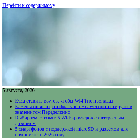
Перейти к содержимому
5 августа, 2026
Куда ставить роутер, чтобы Wi-Fi не пропадал
Камеры нового фотофлагмана Huawei протестируют в
знаменитом Переделкино
Выбираем глазами: 5 Wi-Fi-роутеров с интересным
дизайном
5 смартфонов с поддержкой microSD и разъёмом для
наушников в 2026 году