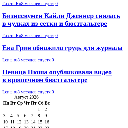
Газета.Ru
8 месяцев спустя
0
Бизнесвумен Кайли Дженнер снялась
в чулках из сетки и бюстгальтере
Газета.Ru
8 месяцев спустя
0
Ева Грин обнажила грудь для журнала
Lenta.ru
8 месяцев спустя
0
Певица Нюша опубликовала видео
в крошечном бюстгальтере
Lenta.ru
8 месяцев спустя
0
Август 2026
Пн
Вт
Ср
Чт
Пт
Сб
Вс
1
2
3
4
5
6
7
8
9
10
11
12
13
14
15
16