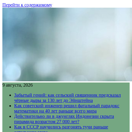
Перейти к содержимому
9 августа, 2026
Забытый гений: как сельский священник предсказал
чёрные дыры за 130 лет до Эйнштейна
Как советский инженер решил фатальный парадокс
математики на 40 лет раньше всего мира
Действительно ли в джунглях Индонезии скрыта
пирамида возрастом 27 000 лет?
Как в СССР научились разгонять тучи раньше