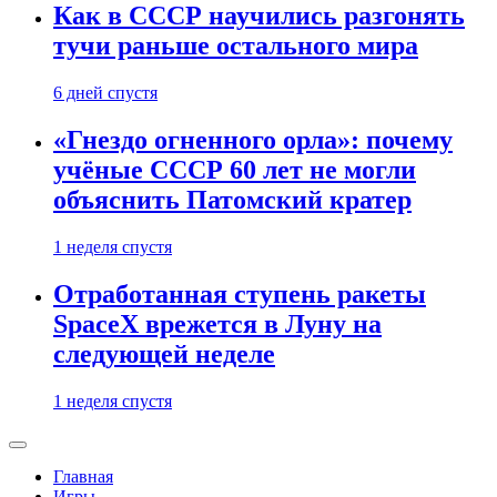
Как в СССР научились разгонять
тучи раньше остального мира
6 дней спустя
«Гнездо огненного орла»: почему
учёные СССР 60 лет не могли
объяснить Патомский кратер
1 неделя спустя
Отработанная ступень ракеты
SpaceX врежется в Луну на
следующей неделе
1 неделя спустя
Главная
Игры