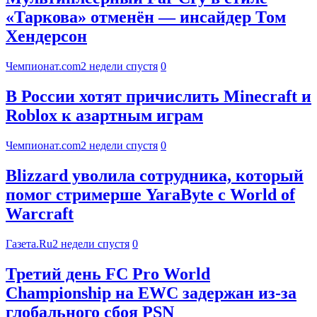
«Таркова» отменён — инсайдер Том
Хендерсон
Чемпионат.com
2 недели спустя
0
В России хотят причислить Minecraft и
Roblox к азартным играм
Чемпионат.com
2 недели спустя
0
Blizzard уволила сотрудника, который
помог стримерше YaraByte с World of
Warcraft
Газета.Ru
2 недели спустя
0
Третий день FC Pro World
Championship на EWC задержан из-за
глобального сбоя PSN