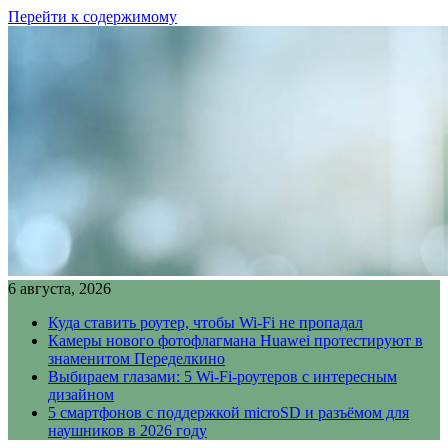
Перейти к содержимому
6 августа, 2026
Куда ставить роутер, чтобы Wi-Fi не пропадал
Камеры нового фотофлагмана Huawei протестируют в
знаменитом Переделкино
Выбираем глазами: 5 Wi-Fi-роутеров с интересным
дизайном
5 смартфонов с поддержкой microSD и разъёмом для
наушников в 2026 году