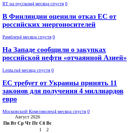
RT на русском
4 месяца спустя
0
В Финляндии оценили отказ ЕС от
российских энергоносителей
Рамблер
4 месяца спустя
0
На Западе сообщили о закупках
российской нефти «отчаянной Азией»
Lenta.ru
4 месяца спустя
0
ЕС требует от Украины принять 11
законов для получения 4 миллиардов
евро
Московский Комсомолец
4 месяца спустя
0
Август 2026
Пн
Вт
Ср
Чт
Пт
Сб
Вс
1
2