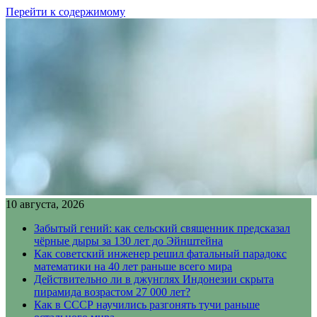
Перейти к содержимому
10 августа, 2026
Забытый гений: как сельский священник предсказал
чёрные дыры за 130 лет до Эйнштейна
Как советский инженер решил фатальный парадокс
математики на 40 лет раньше всего мира
Действительно ли в джунглях Индонезии скрыта
пирамида возрастом 27 000 лет?
Как в СССР научились разгонять тучи раньше