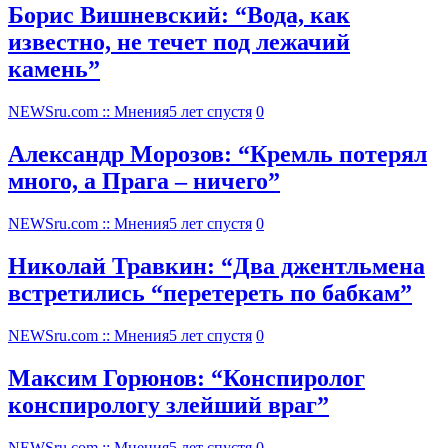
Борис Вишневский: “Вода, как
известно, не течет под лежачий
камень”
NEWSru.com :: Мнения
5 лет спустя
0
Александр Морозов: “Кремль потерял
много, а Прага – ничего”
NEWSru.com :: Мнения
5 лет спустя
0
Николай Травкин: “Два джентльмена
встретились “перетереть по бабкам”
NEWSru.com :: Мнения
5 лет спустя
0
Максим Горюнов: “Конспиролог
конспирологу злейший враг”
NEWSru.com :: Мнения
5 лет спустя
0