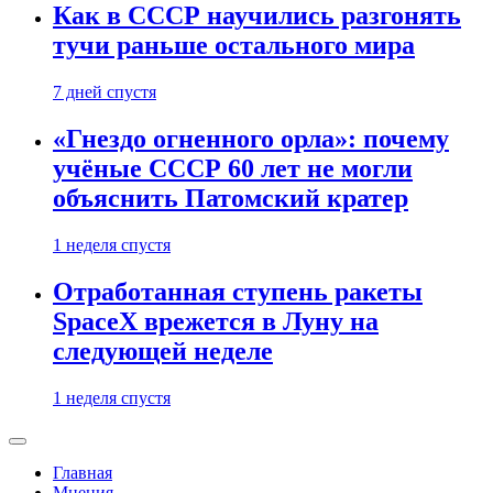
Как в СССР научились разгонять
тучи раньше остального мира
7 дней спустя
«Гнездо огненного орла»: почему
учёные СССР 60 лет не могли
объяснить Патомский кратер
1 неделя спустя
Отработанная ступень ракеты
SpaceX врежется в Луну на
следующей неделе
1 неделя спустя
Главная
Мнения