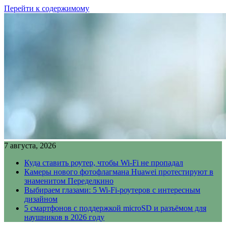
Перейти к содержимому
7 августа, 2026
Куда ставить роутер, чтобы Wi-Fi не пропадал
Камеры нового фотофлагмана Huawei протестируют в
знаменитом Переделкино
Выбираем глазами: 5 Wi-Fi-роутеров с интересным
дизайном
5 смартфонов с поддержкой microSD и разъёмом для
наушников в 2026 году