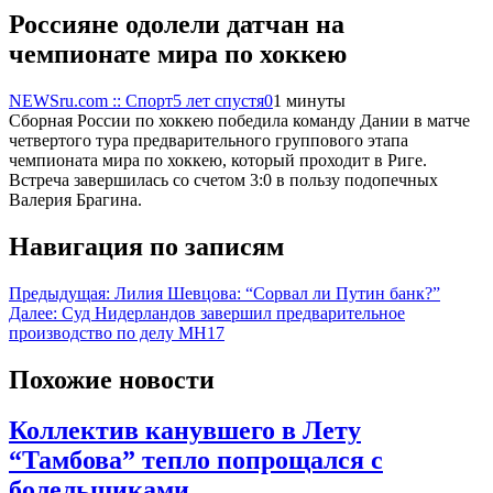
Россияне одолели датчан на
чемпионате мира по хоккею
NEWSru.com :: Спорт
5 лет спустя
0
1 минуты
Сборная России по хоккею победила команду Дании в матче
четвертого тура предварительного группового этапа
чемпионата мира по хоккею, который проходит в Риге.
Встреча завершилась со счетом 3:0 в пользу подопечных
Валерия Брагина.
Навигация по записям
Предыдущая:
Лилия Шевцова: “Сорвал ли Путин банк?”
Далее:
Cуд Нидерландов завершил предварительное
производство по делу MH17
Похожие новости
Коллектив канувшего в Лету
“Тамбова” тепло попрощался с
болельщиками