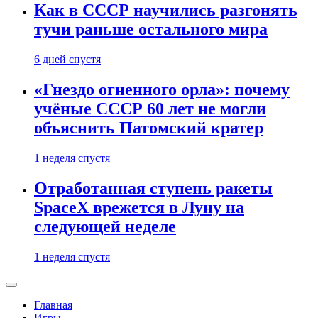
Как в СССР научились разгонять
тучи раньше остального мира
6 дней спустя
«Гнездо огненного орла»: почему
учёные СССР 60 лет не могли
объяснить Патомский кратер
1 неделя спустя
Отработанная ступень ракеты
SpaceX врежется в Луну на
следующей неделе
1 неделя спустя
Главная
Игры