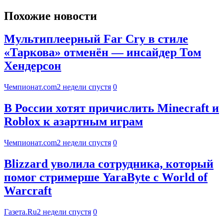
Похожие новости
Мультиплеерный Far Cry в стиле
«Таркова» отменён — инсайдер Том
Хендерсон
Чемпионат.com
2 недели спустя
0
В России хотят причислить Minecraft и
Roblox к азартным играм
Чемпионат.com
2 недели спустя
0
Blizzard уволила сотрудника, который
помог стримерше YaraByte с World of
Warcraft
Газета.Ru
2 недели спустя
0