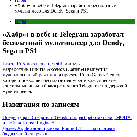
«Хабр»: в вебе и Telegram заработал бесплатный
мультиплеер для Dendy, Sega и PS1
Игры
«Хабр»: в вебе и Telegram заработал
бесплатный мультиплеер для Dendy,
Sega и PS1
Газета.Ru
5 месяцев спустя
0
1 минуты
Разработчик Никита Аксёнов (Carter54) выпустил
мультиплеерный режим для проекта Retro Games Center,
который позволяет бесплатно запускать классические
консольные игры в браузере и через Telegram с поддержкой
мультиплеера.
Навигация по записям
Предыдущая:
Создатели Genshin Impact работают над MOBA-
игрой на Unreal Engine 5
Далее:
Apple анонсировала iPhone 17E — свой самый
бюджетный смартфон