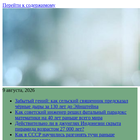
Перейти к содержимому
9 августа, 2026
Забытый гений: как сельский священник предсказал
чёрные дыры за 130 лет до Эйнштейна
Как советский инженер решил фатальный парадокс
математики на 40 лет раньше всего мира
Действительно ли в джунглях Индонезии скрыта
пирамида возрастом 27 000 лет?
Как в СССР научились разгонять тучи раньше