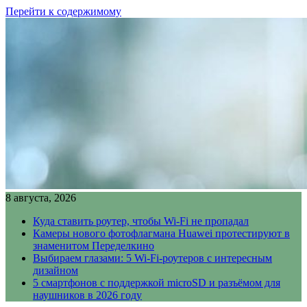
Перейти к содержимому
8 августа, 2026
Куда ставить роутер, чтобы Wi-Fi не пропадал
Камеры нового фотофлагмана Huawei протестируют в
знаменитом Переделкино
Выбираем глазами: 5 Wi-Fi-роутеров с интересным
дизайном
5 смартфонов с поддержкой microSD и разъёмом для
наушников в 2026 году