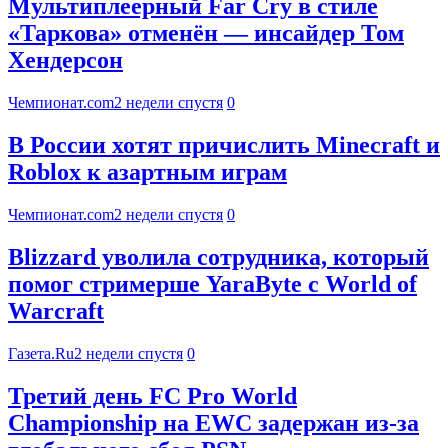
Мультиплеерный Far Cry в стиле
«Таркова» отменён — инсайдер Том
Хендерсон
Чемпионат.com
2 недели спустя
0
В России хотят причислить Minecraft и
Roblox к азартным играм
Чемпионат.com
2 недели спустя
0
Blizzard уволила сотрудника, который
помог стримерше YaraByte с World of
Warcraft
Газета.Ru
2 недели спустя
0
Третий день FC Pro World
Championship на EWC задержан из-за