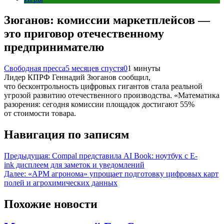
Зюганов: комиссии маркетплейсов —
это приговор отечественному
предпринимателю
Свободная пресса
5 месяцев спустя
0
1 минуты
Лидер КПРФ Геннадий Зюганов сообщил,
что бесконтрольность цифровых гигантов стала реальной
угрозой развитию отечественного производства. «Математика
разорения: сегодня комиссии площадок достигают 55%
от стоимости товара.
Навигация по записям
Предыдущая:
Compal представила AI Book: ноутбук с E-
ink дисплеем для заметок и уведомлений
Далее:
«АРМ агронома» упрощает подготовку цифровых карт
полей и агрохимических данных
Похожие новости