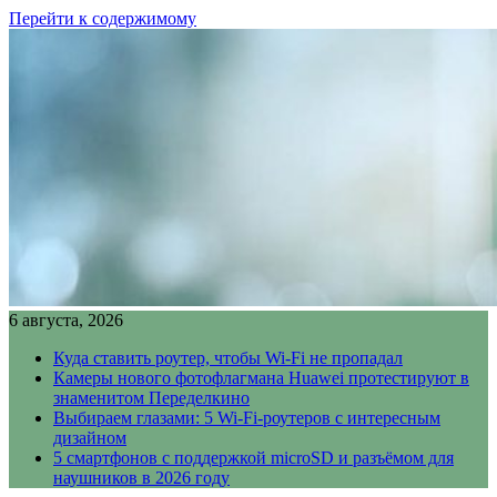
Перейти к содержимому
6 августа, 2026
Куда ставить роутер, чтобы Wi-Fi не пропадал
Камеры нового фотофлагмана Huawei протестируют в
знаменитом Переделкино
Выбираем глазами: 5 Wi-Fi-роутеров с интересным
дизайном
5 смартфонов с поддержкой microSD и разъёмом для
наушников в 2026 году