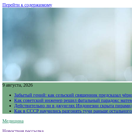
Перейти к содержимому
9 августа, 2026
Забытый гений: как сельский священник предсказал чёрн
Как советский инженер решил фатальный парадокс матема
Действительно ли в джунглях Индонезии скрыта пирамида
Как в СССР научились разгонять тучи раньше остального
Медицина
Новостная рассылка