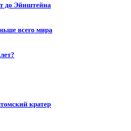
ет до Эйнштейна
ньше всего мира
 лет?
атомский кратер