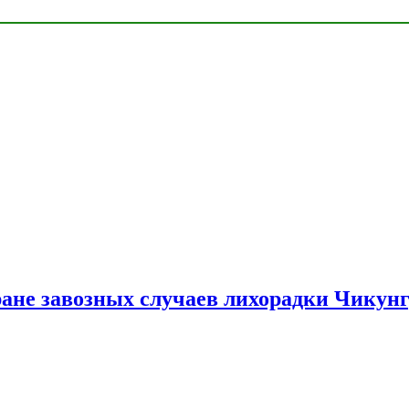
ране завозных случаев лихорадки Чикун