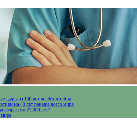
ые дыры за 130 лет до Эйнштейна
тики на 40 лет раньше всего мира
 возрастом 27 000 лет?
 мира