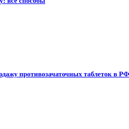
у: все способы
одажу противозачаточных таблеток в РФ