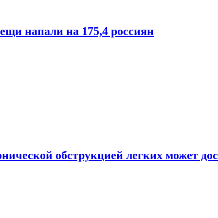
лещи напали на 175,4 россиян
онической обструкцией легких может дос