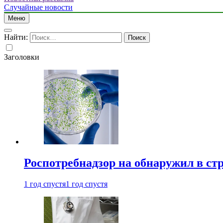
Случайные новости
Меню
Найти:
Заголовки
Роспотребнадзор на обнаружил в ст
1 год спустя
1 год спустя