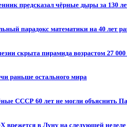
енник предсказал чёрные дыры за 130 л
ьный парадокс математики на 40 лет ра
езии скрыта пирамида возрастом 27 000
учи раньше остального мира
чёные СССР 60 лет не могли объяснить П
X врежется в Луну на следующей неделе