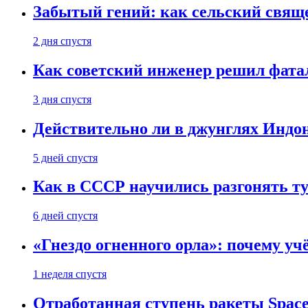
Забытый гений: как сельский свящ
2 дня спустя
Как советский инженер решил фатал
3 дня спустя
Действительно ли в джунглях Индон
5 дней спустя
Как в СССР научились разгонять т
6 дней спустя
«Гнездо огненного орла»: почему у
1 неделя спустя
Отработанная ступень ракеты Space