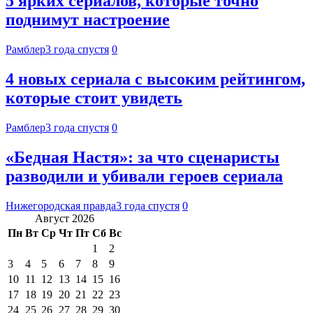
5 ярких сериалов, которые точно
поднимут настроение
Рамблер
3 года спустя
0
4 новых сериала с высоким рейтингом,
которые стоит увидеть
Рамблер
3 года спустя
0
«Бедная Настя»: за что сценаристы
разводили и убивали героев сериала
Нижегородская правда
3 года спустя
0
Август 2026
Пн
Вт
Ср
Чт
Пт
Сб
Вс
1
2
3
4
5
6
7
8
9
10
11
12
13
14
15
16
17
18
19
20
21
22
23
24
25
26
27
28
29
30