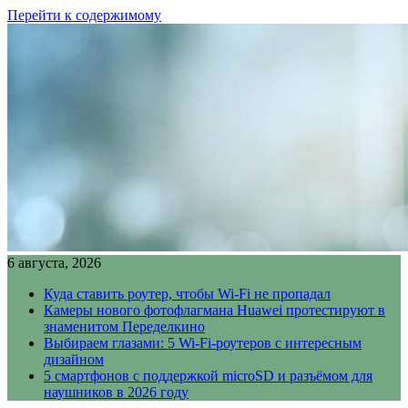
Перейти к содержимому
6 августа, 2026
Куда ставить роутер, чтобы Wi-Fi не пропадал
Камеры нового фотофлагмана Huawei протестируют в
знаменитом Переделкино
Выбираем глазами: 5 Wi-Fi-роутеров с интересным
дизайном
5 смартфонов с поддержкой microSD и разъёмом для
наушников в 2026 году