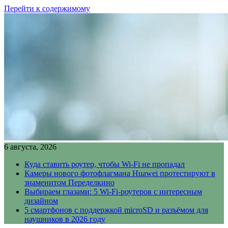
Перейти к содержимому
6 августа, 2026
Куда ставить роутер, чтобы Wi-Fi не пропадал
Камеры нового фотофлагмана Huawei протестируют в
знаменитом Переделкино
Выбираем глазами: 5 Wi-Fi-роутеров с интересным
дизайном
5 смартфонов с поддержкой microSD и разъёмом для
наушников в 2026 году