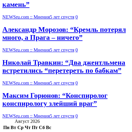
камень”
NEWSru.com :: Мнения
5 лет спустя
0
Александр Морозов: “Кремль потерял
много, а Прага – ничего”
NEWSru.com :: Мнения
5 лет спустя
0
Николай Травкин: “Два джентльмена
встретились “перетереть по бабкам”
NEWSru.com :: Мнения
5 лет спустя
0
Максим Горюнов: “Конспиролог
конспирологу злейший враг”
NEWSru.com :: Мнения
5 лет спустя
0
Август 2026
Пн
Вт
Ср
Чт
Пт
Сб
Вс