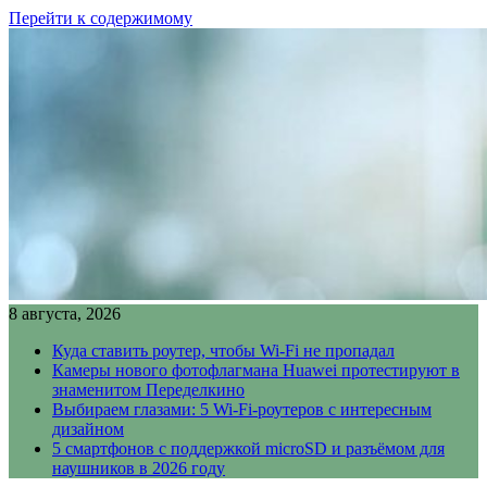
Перейти к содержимому
8 августа, 2026
Куда ставить роутер, чтобы Wi-Fi не пропадал
Камеры нового фотофлагмана Huawei протестируют в
знаменитом Переделкино
Выбираем глазами: 5 Wi-Fi-роутеров с интересным
дизайном
5 смартфонов с поддержкой microSD и разъёмом для
наушников в 2026 году