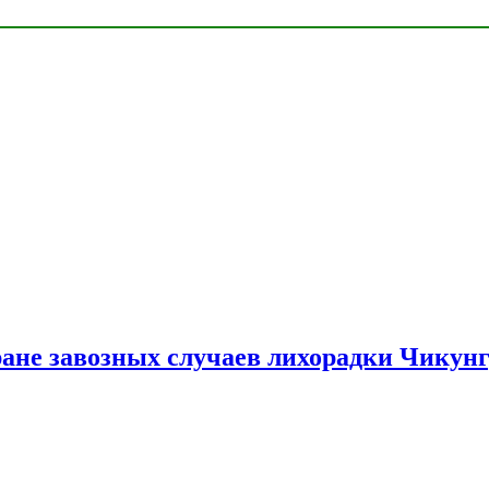
ране завозных случаев лихорадки Чикун