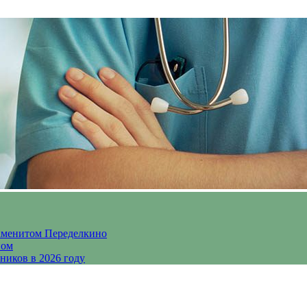
аменитом Переделкино
ном
ников в 2026 году