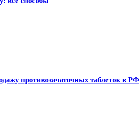
у: все способы
одажу противозачаточных таблеток в РФ