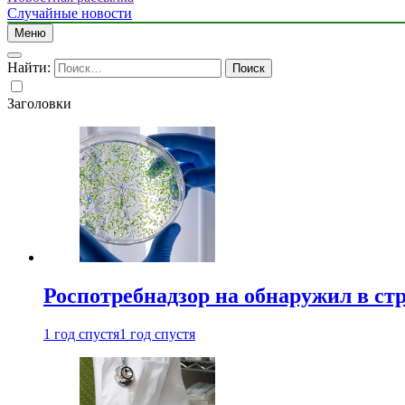
Случайные новости
Меню
Найти:
Заголовки
Роспотребнадзор на обнаружил в ст
1 год спустя
1 год спустя