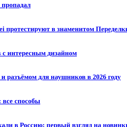
е пропадал
i протестируют в знаменитом Переделк
в с интересным дизайном
 и разъёмом для наушников в 2026 году
 все способы
хали в Россию: первый взгляд на новинк