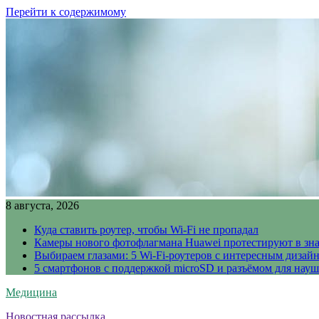
Перейти к содержимому
8 августа, 2026
Куда ставить роутер, чтобы Wi-Fi не пропадал
Камеры нового фотофлагмана Huawei протестируют в зн
Выбираем глазами: 5 Wi-Fi-роутеров с интересным дизай
5 смартфонов с поддержкой microSD и разъёмом для науш
Медицина
Новостная рассылка