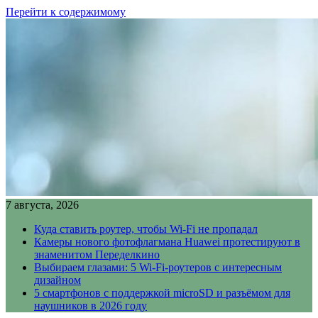
Перейти к содержимому
7 августа, 2026
Куда ставить роутер, чтобы Wi-Fi не пропадал
Камеры нового фотофлагмана Huawei протестируют в
знаменитом Переделкино
Выбираем глазами: 5 Wi-Fi-роутеров с интересным
дизайном
5 смартфонов с поддержкой microSD и разъёмом для
наушников в 2026 году