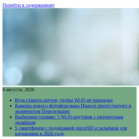
Перейти к содержимому
6 августа, 2026
Куда ставить роутер, чтобы Wi-Fi не пропадал
Камеры нового фотофлагмана Huawei протестируют в
знаменитом Переделкино
Выбираем глазами: 5 Wi-Fi-роутеров с интересным
дизайном
5 смартфонов с поддержкой microSD и разъёмом для
наушников в 2026 году