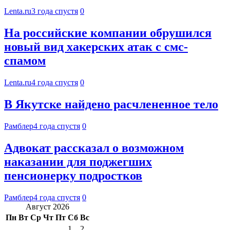
Lenta.ru
3 года спустя
0
На российские компании обрушился
новый вид хакерских атак с смс-
спамом
Lenta.ru
4 года спустя
0
В Якутске найдено расчлененное тело
Рамблер
4 года спустя
0
Адвокат рассказал о возможном
наказании для поджегших
пенсионерку подростков
Рамблер
4 года спустя
0
Август 2026
Пн
Вт
Ср
Чт
Пт
Сб
Вс
1
2