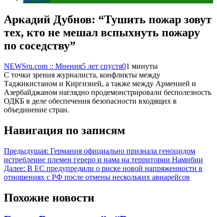
Аркадий Дубнов: “Тушить пожар зовут
тех, кто не мешал вспыхнуть пожару
по соседству”
NEWSru.com :: Мнения
5 лет спустя
0
1 минуты
С точки зрения журналиста, конфликты между
Таджикистаном и Киргизией, а также между Арменией и
Азербайджаном наглядно продемонстрировали бесполезность
ОДКБ в деле обеспечения безопасности входящих в
объединение стран.
Навигация по записям
Предыдущая:
Германия официально признала геноцидом
истребление племен гереро и нама на территории Намибии
Далее:
В ЕС предупредили о риске новой напряженности в
отношениях с РФ после отмены нескольких авиарейсов
Похожие новости