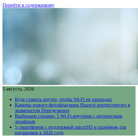
Перейти к содержимому
5 августа, 2026
Куда ставить роутер, чтобы Wi-Fi не пропадал
Камеры нового фотофлагмана Huawei протестируют в
знаменитом Переделкино
Выбираем глазами: 5 Wi-Fi-роутеров с интересным
дизайном
5 смартфонов с поддержкой microSD и разъёмом для
наушников в 2026 году