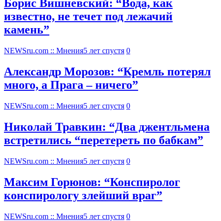
Борис Вишневский: “Вода, как
известно, не течет под лежачий
камень”
NEWSru.com :: Мнения
5 лет спустя
0
Александр Морозов: “Кремль потерял
много, а Прага – ничего”
NEWSru.com :: Мнения
5 лет спустя
0
Николай Травкин: “Два джентльмена
встретились “перетереть по бабкам”
NEWSru.com :: Мнения
5 лет спустя
0
Максим Горюнов: “Конспиролог
конспирологу злейший враг”
NEWSru.com :: Мнения
5 лет спустя
0