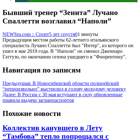
Бывший тренер “Зенита” Лучано
Спаллетти возглавил “Наполи”
NEWSru.com :: Спорт
5 лет спустя
0
1 минуты
Предыдущим местом работы 62-летнего итальянского
специалиста Лучано Спаллетти был "Интер", из которого он
ушел в мае 2019 года. В "Наполи" он сменил Дженнаро
Гаттузо, по окончании сезона ушедшего в "Фиорентину".
Навигация по записям
Предыдущая:
В Новосибирской области полицейский
“непроизвольно” выстрелил в голову молодому человеку
Далее:
В России с 30 мая вступают в силу обновленные
правила выдачи загранпаспортов
Похожие новости
Коллектив канувшего в Лету
“Тамбова” тепло попрощался с