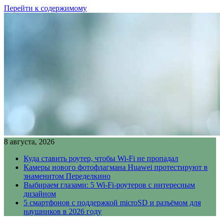
Перейти к содержимому
8 августа, 2026
Куда ставить роутер, чтобы Wi-Fi не пропадал
Камеры нового фотофлагмана Huawei протестируют в
знаменитом Переделкино
Выбираем глазами: 5 Wi-Fi-роутеров с интересным
дизайном
5 смартфонов с поддержкой microSD и разъёмом для
наушников в 2026 году