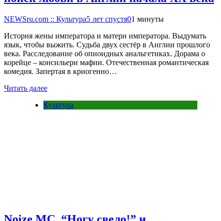
NEWSru.com :: Культура
5 лет спустя
0
1 минуты
История жены императора и матери императора. Выдумать
язык, чтобы выжить. Судьба двух сестёр в Англии прошлого
века. Расследование об опиоидных анальгетиках. Дорама о
корейце – консильери мафии. Отечественная романтическая
комедия. Запертая в криогенно…
Читать далее
Культура
Noize MC, “Ногу свело!” и