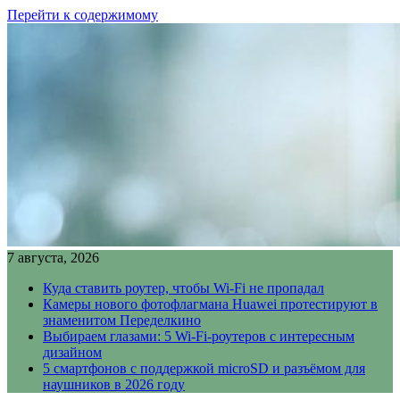
Перейти к содержимому
7 августа, 2026
Куда ставить роутер, чтобы Wi-Fi не пропадал
Камеры нового фотофлагмана Huawei протестируют в
знаменитом Переделкино
Выбираем глазами: 5 Wi-Fi-роутеров с интересным
дизайном
5 смартфонов с поддержкой microSD и разъёмом для
наушников в 2026 году