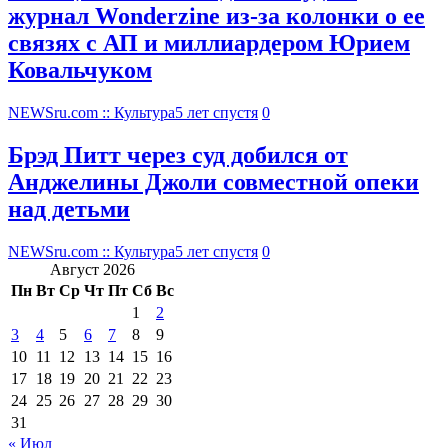
журнал Wonderzine из-за колонки о ее
связях с АП и миллиардером Юрием
Ковальчуком
NEWSru.com :: Культура
5 лет спустя
0
Брэд Питт через суд добился от
Анджелины Джоли совместной опеки
над детьми
NEWSru.com :: Культура
5 лет спустя
0
Август 2026
Пн
Вт
Ср
Чт
Пт
Сб
Вс
1
2
3
4
5
6
7
8
9
10
11
12
13
14
15
16
17
18
19
20
21
22
23
24
25
26
27
28
29
30
31
« Июл