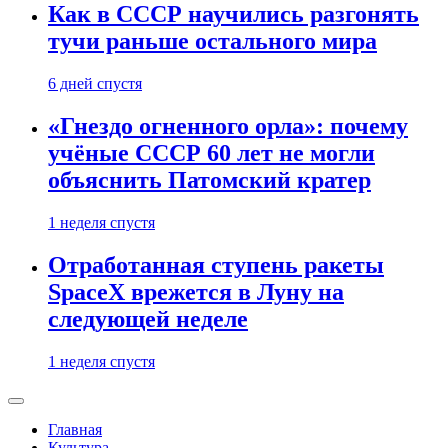
Как в СССР научились разгонять
тучи раньше остального мира
6 дней спустя
«Гнездо огненного орла»: почему
учёные СССР 60 лет не могли
объяснить Патомский кратер
1 неделя спустя
Отработанная ступень ракеты
SpaceX врежется в Луну на
следующей неделе
1 неделя спустя
Главная
Культура