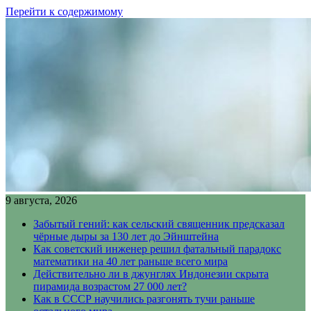
Перейти к содержимому
9 августа, 2026
Забытый гений: как сельский священник предсказал
чёрные дыры за 130 лет до Эйнштейна
Как советский инженер решил фатальный парадокс
математики на 40 лет раньше всего мира
Действительно ли в джунглях Индонезии скрыта
пирамида возрастом 27 000 лет?
Как в СССР научились разгонять тучи раньше