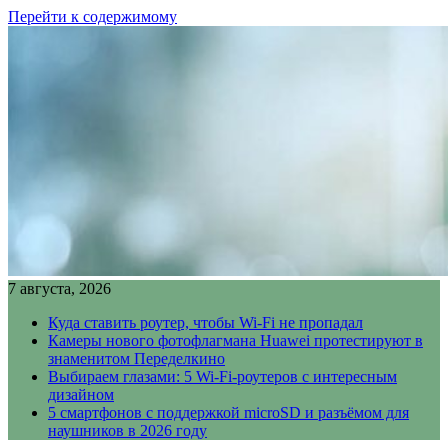
Перейти к содержимому
7 августа, 2026
Куда ставить роутер, чтобы Wi-Fi не пропадал
Камеры нового фотофлагмана Huawei протестируют в
знаменитом Переделкино
Выбираем глазами: 5 Wi-Fi-роутеров с интересным
дизайном
5 смартфонов с поддержкой microSD и разъёмом для
наушников в 2026 году