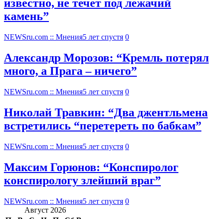
известно, не течет под лежачий
камень”
NEWSru.com :: Мнения
5 лет спустя
0
Александр Морозов: “Кремль потерял
много, а Прага – ничего”
NEWSru.com :: Мнения
5 лет спустя
0
Николай Травкин: “Два джентльмена
встретились “перетереть по бабкам”
NEWSru.com :: Мнения
5 лет спустя
0
Максим Горюнов: “Конспиролог
конспирологу злейший враг”
NEWSru.com :: Мнения
5 лет спустя
0
Август 2026