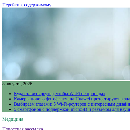
Перейти к содержимому
8 августа, 2026
Куда ставить роутер, чтобы Wi-Fi не пропадал
Камеры нового фотофлагмана Huawei протестируют в зн
Выбираем глазами: 5 Wi-Fi-роутеров с интересным дизай
5 смартфонов с поддержкой microSD и разъёмом для науш
Медицина
Новостная рассылка