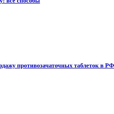
у: все способы
одажу противозачаточных таблеток в РФ