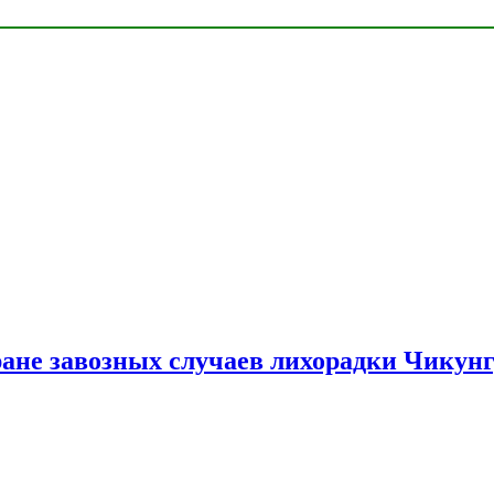
ране завозных случаев лихорадки Чикун