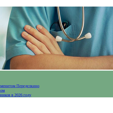
аменитом Переделкино
ном
ников в 2026 году