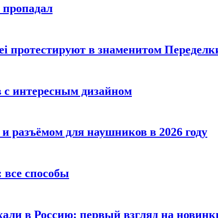
е пропадал
i протестируют в знаменитом Переделк
в с интересным дизайном
 и разъёмом для наушников в 2026 году
 все способы
хали в Россию: первый взгляд на новинк