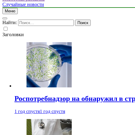
Случайные новости
Меню
Найти:
Заголовки
Роспотребнадзор на обнаружил в ст
1 год спустя
1 год спустя