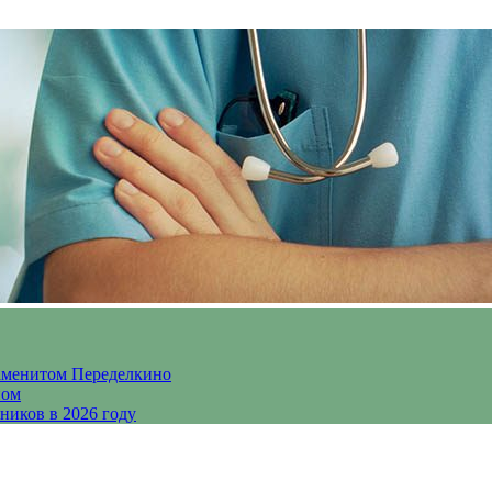
аменитом Переделкино
ном
ников в 2026 году