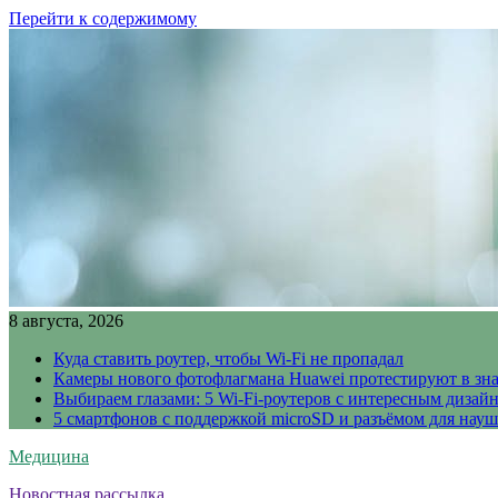
Перейти к содержимому
8 августа, 2026
Куда ставить роутер, чтобы Wi-Fi не пропадал
Камеры нового фотофлагмана Huawei протестируют в зн
Выбираем глазами: 5 Wi-Fi-роутеров с интересным дизай
5 смартфонов с поддержкой microSD и разъёмом для науш
Медицина
Новостная рассылка