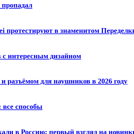
е пропадал
i протестируют в знаменитом Переделк
в с интересным дизайном
 и разъёмом для наушников в 2026 году
 все способы
хали в Россию: первый взгляд на новинк