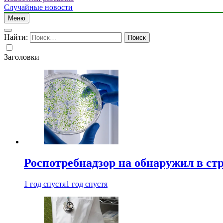
Случайные новости
Меню
Найти:
Заголовки
Роспотребнадзор на обнаружил в ст
1 год спустя
1 год спустя