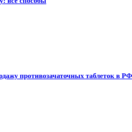
у: все способы
одажу противозачаточных таблеток в РФ