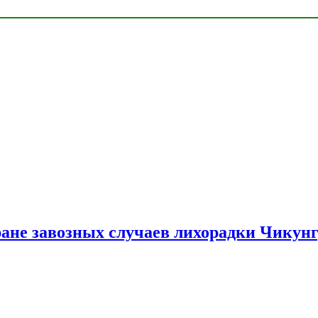
ране завозных случаев лихорадки Чикун