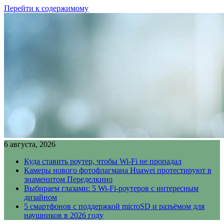
Перейти к содержимому
6 августа, 2026
Куда ставить роутер, чтобы Wi-Fi не пропадал
Камеры нового фотофлагмана Huawei протестируют в
знаменитом Переделкино
Выбираем глазами: 5 Wi-Fi-роутеров с интересным
дизайном
5 смартфонов с поддержкой microSD и разъёмом для
наушников в 2026 году