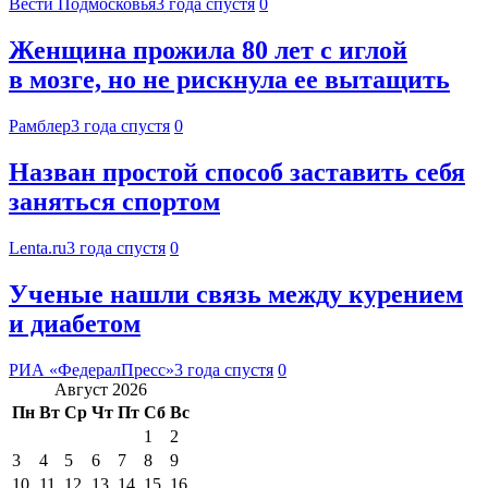
Вести Подмосковья
3 года спустя
0
Женщина прожила 80 лет с иглой
в мозге, но не рискнула ее вытащить
Рамблер
3 года спустя
0
Назван простой способ заставить себя
заняться спортом
Lenta.ru
3 года спустя
0
Ученые нашли связь между курением
и диабетом
РИА «ФедералПресс»
3 года спустя
0
Август 2026
Пн
Вт
Ср
Чт
Пт
Сб
Вс
1
2
3
4
5
6
7
8
9
10
11
12
13
14
15
16