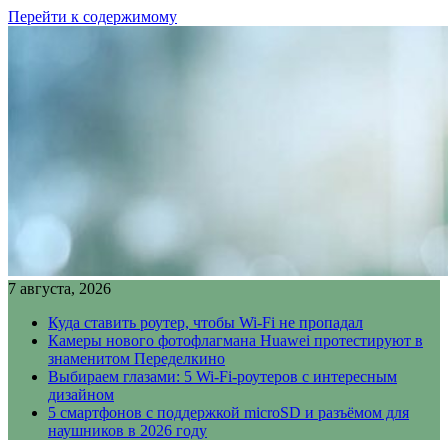
Перейти к содержимому
7 августа, 2026
Куда ставить роутер, чтобы Wi-Fi не пропадал
Камеры нового фотофлагмана Huawei протестируют в
знаменитом Переделкино
Выбираем глазами: 5 Wi-Fi-роутеров с интересным
дизайном
5 смартфонов с поддержкой microSD и разъёмом для
наушников в 2026 году