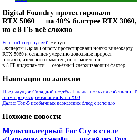
Digital Foundry протестировали
RTX 5060 — на 40% быстрее RTX 3060,
но с 8 ГБ всё сложно
Ferra.ru
1 год спустя
0
1 минуты
Эксперты Digital Foundry протестировали новую видеокарту
RTX 5060 и остались умеренно довольны: прирост
производительности заметен, но ограничение
в 8 ГБ видеопамяти — серьёзный сдерживающий фактор.
Навигация по записям
Предыдущая:
Складной ноутбук Huawei получил собственный
5-нм процессор компании Kirin X90
Далее:
Топ-5 необычных кавказских блюд с зеленью
Похожие новости
Мультиплеерный Far Cry в стиле
«Таркова» отменён — инсайдер Том