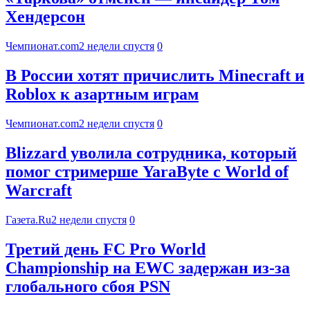
Хендерсон
Чемпионат.com
2 недели спустя
0
В России хотят причислить Minecraft и
Roblox к азартным играм
Чемпионат.com
2 недели спустя
0
Blizzard уволила сотрудника, который
помог стримерше YaraByte с World of
Warcraft
Газета.Ru
2 недели спустя
0
Третий день FC Pro World
Championship на EWC задержан из-за
глобального сбоя PSN