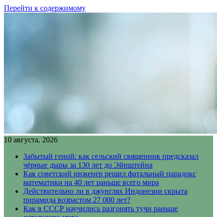
Перейти к содержимому
10 августа, 2026
Забытый гений: как сельский священник предсказал
чёрные дыры за 130 лет до Эйнштейна
Как советский инженер решил фатальный парадокс
математики на 40 лет раньше всего мира
Действительно ли в джунглях Индонезии скрыта
пирамида возрастом 27 000 лет?
Как в СССР научились разгонять тучи раньше