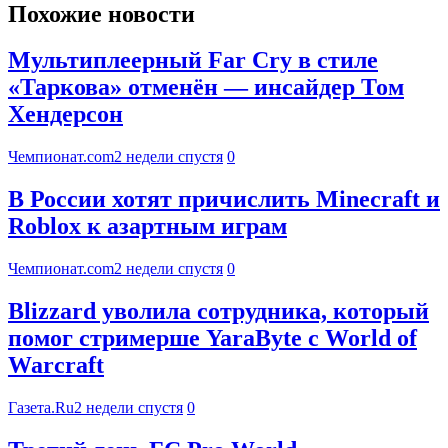
Похожие новости
Мультиплеерный Far Cry в стиле
«Таркова» отменён — инсайдер Том
Хендерсон
Чемпионат.com
2 недели спустя
0
В России хотят причислить Minecraft и
Roblox к азартным играм
Чемпионат.com
2 недели спустя
0
Blizzard уволила сотрудника, который
помог стримерше YaraByte с World of
Warcraft
Газета.Ru
2 недели спустя
0