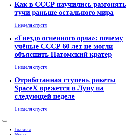
Как в СССР научились разгонять
тучи раньше остального мира
1 неделя спустя
«Гнездо огненного орла»: почему
учёные СССР 60 лет не могли
объяснить Патомский кратер
1 неделя спустя
Отработанная ступень ракеты
SpaceX врежется в Луну на
следующей неделе
1 неделя спустя
Главная
Игры