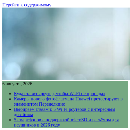
Перейти к содержимому
6 августа, 2026
Куда ставить роутер, чтобы Wi-Fi не пропадал
Камеры нового фотофлагмана Huawei протестируют в
знаменитом Переделкино
Выбираем глазами: 5 Wi-Fi-роутеров с интересным
дизайном
5 смартфонов с поддержкой microSD и разъёмом для
наушников в 2026 году