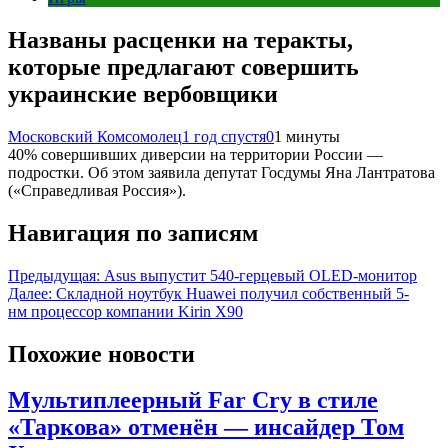
Названы расценки на теракты,
которые предлагают совершить
украинские вербовщики
Московский Комсомолец
1 год спустя
0
1 минуты
40% совершивших диверсии на территории России —
подростки. Об этом заявила депутат Госдумы Яна Лантратова
(«Справедливая Россия»).
Навигация по записям
Предыдущая:
Asus выпустит 540-герцевый OLED-монитор
Далее:
Складной ноутбук Huawei получил собственный 5-
нм процессор компании Kirin X90
Похожие новости
Мультиплеерный Far Cry в стиле
«Таркова» отменён — инсайдер Том