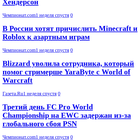
Хендерсон
Чемпионат.com
1 неделя спустя
0
В России хотят причислить Minecraft и
Roblox к азартным играм
Чемпионат.com
1 неделя спустя
0
Blizzard уволила сотрудника, который
помог стримерше YaraByte с World of
Warcraft
Газета.Ru
1 неделя спустя
0
Третий день FC Pro World
Championship на EWC задержан из-за
глобального сбоя PSN
Чемпионат.com
1 неделя спустя
0