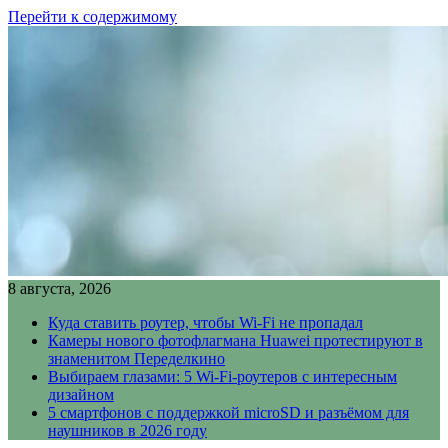
Перейти к содержимому
8 августа, 2026
Куда ставить роутер, чтобы Wi-Fi не пропадал
Камеры нового фотофлагмана Huawei протестируют в
знаменитом Переделкино
Выбираем глазами: 5 Wi-Fi-роутеров с интересным
дизайном
5 смартфонов с поддержкой microSD и разъёмом для
наушников в 2026 году