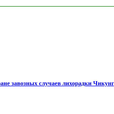
ране завозных случаев лихорадки Чикун