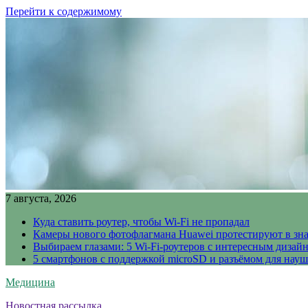
Перейти к содержимому
7 августа, 2026
Куда ставить роутер, чтобы Wi-Fi не пропадал
Камеры нового фотофлагмана Huawei протестируют в зн
Выбираем глазами: 5 Wi-Fi-роутеров с интересным дизай
5 смартфонов с поддержкой microSD и разъёмом для науш
Медицина
Новостная рассылка