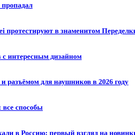
е пропадал
i протестируют в знаменитом Переделк
в с интересным дизайном
 и разъёмом для наушников в 2026 году
 все способы
хали в Россию: первый взгляд на новинк