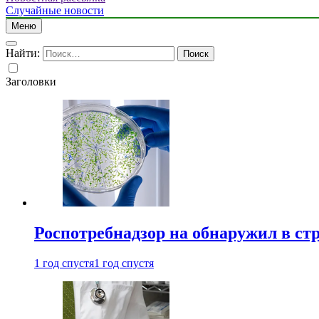
Случайные новости
Меню
Найти:
Заголовки
Роспотребнадзор на обнаружил в ст
1 год спустя
1 год спустя