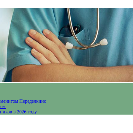
аменитом Переделкино
ном
ников в 2026 году