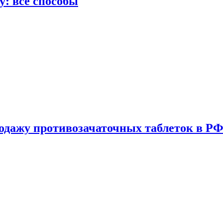
у: все способы
одажу противозачаточных таблеток в РФ