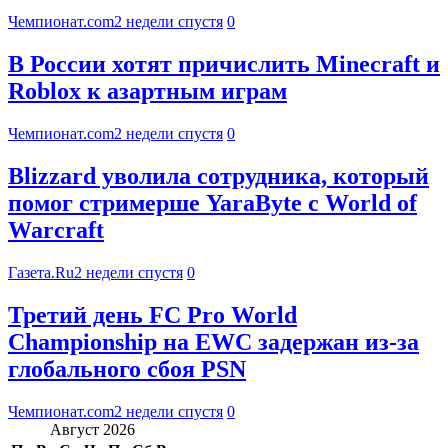
Чемпионат.com
2 недели спустя
0
В России хотят причислить Minecraft и
Roblox к азартным играм
Чемпионат.com
2 недели спустя
0
Blizzard уволила сотрудника, который
помог стримерше YaraByte с World of
Warcraft
Газета.Ru
2 недели спустя
0
Третий день FC Pro World
Championship на EWC задержан из-за
глобального сбоя PSN
Чемпионат.com
2 недели спустя
0
Август 2026