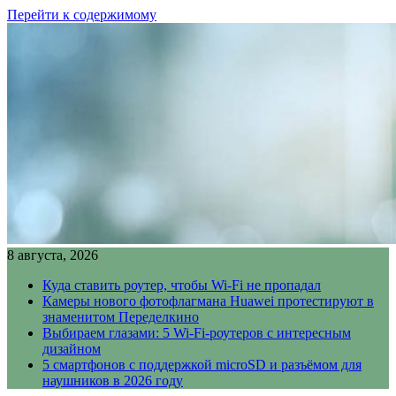
Перейти к содержимому
8 августа, 2026
Куда ставить роутер, чтобы Wi-Fi не пропадал
Камеры нового фотофлагмана Huawei протестируют в
знаменитом Переделкино
Выбираем глазами: 5 Wi-Fi-роутеров с интересным
дизайном
5 смартфонов с поддержкой microSD и разъёмом для
наушников в 2026 году