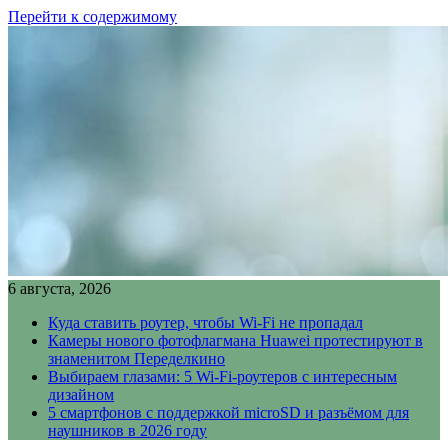
Перейти к содержимому
6 августа, 2026
Куда ставить роутер, чтобы Wi-Fi не пропадал
Камеры нового фотофлагмана Huawei протестируют в
знаменитом Переделкино
Выбираем глазами: 5 Wi-Fi-роутеров с интересным
дизайном
5 смартфонов с поддержкой microSD и разъёмом для
наушников в 2026 году