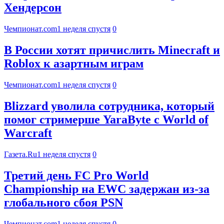
Хендерсон
Чемпионат.com
1 неделя спустя
0
В России хотят причислить Minecraft и
Roblox к азартным играм
Чемпионат.com
1 неделя спустя
0
Blizzard уволила сотрудника, который
помог стримерше YaraByte с World of
Warcraft
Газета.Ru
1 неделя спустя
0
Третий день FC Pro World
Championship на EWC задержан из-за
глобального сбоя PSN
Чемпионат.com
1 неделя спустя
0