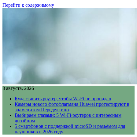
Перейти к содержимому
8 августа, 2026
Куда ставить роутер, чтобы Wi-Fi не пропадал
Камеры нового фотофлагмана Huawei протестируют в
знаменитом Переделкино
Выбираем глазами: 5 Wi-Fi-роутеров с интересным
дизайном
5 смартфонов с поддержкой microSD и разъёмом для
наушников в 2026 году