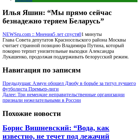
Илья Яшин: “Мы прямо сейчас
безнадежно теряем Беларусь”
NEWSru.com :: Мнения
5 лет спустя
0
1 минуты
Глава Совета депутатов Красносельского района Москвы
считает странной позицию Владимира Путина, который
покорно терпит унизительные выходки Александра
Лукашенко, продолжая поддерживать белорусский режим.
Навигация по записям
Предыдущая:
Азмун обошел Дзюбу в борьбе за титул лучшего
футболиста Премьер-лиги
Далее:
Три немецкие неправительственные организации
признали нежелательными в России
Похожие новости
Борис Вишневский: “Вода, как
известно, не течет под лежачий