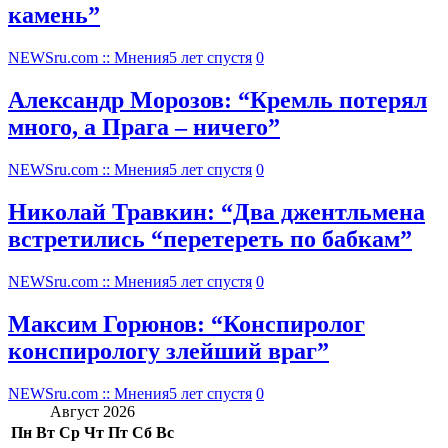
камень”
NEWSru.com :: Мнения
5 лет спустя
0
Александр Морозов: “Кремль потерял
много, а Прага – ничего”
NEWSru.com :: Мнения
5 лет спустя
0
Николай Травкин: “Два джентльмена
встретились “перетереть по бабкам”
NEWSru.com :: Мнения
5 лет спустя
0
Максим Горюнов: “Конспиролог
конспирологу злейший враг”
NEWSru.com :: Мнения
5 лет спустя
0
Август 2026
Пн
Вт
Ср
Чт
Пт
Сб
Вс