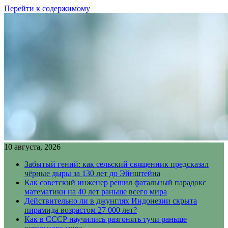
Перейти к содержимому
10 августа, 2026
Забытый гений: как сельский священник предсказал
чёрные дыры за 130 лет до Эйнштейна
Как советский инженер решил фатальный парадокс
математики на 40 лет раньше всего мира
Действительно ли в джунглях Индонезии скрыта
пирамида возрастом 27 000 лет?
Как в СССР научились разгонять тучи раньше