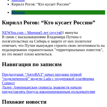
Кирилл Рогов: “Кто кусает Россию”
Мнения
Кирилл Рогов: “Кто кусает Россию”
NEWSru.com :: Мнения
5 лет спустя
0
1 минуты
В связи с высказываниями Владимира Путина о
посягательствах на Сибирь и защите от них политолог
отмечает, что Путин вынужден строить свою легитимность на
педалировании охранительных "территориальных повесток",
но это может плохо кончиться.
Навигация по записям
Предыдущая:
“АвтоВАЗ” начал продажи первой
“подключенной” модели Lada с поддержкой платформы
Connect
Далее:
Американские сервисы знакомств начали
предоставлять бонусы вакцинированным пользователям
Похожие новости