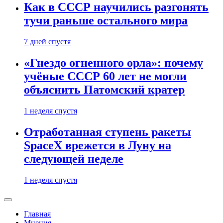
Как в СССР научились разгонять
тучи раньше остального мира
7 дней спустя
«Гнездо огненного орла»: почему
учёные СССР 60 лет не могли
объяснить Патомский кратер
1 неделя спустя
Отработанная ступень ракеты
SpaceX врежется в Луну на
следующей неделе
1 неделя спустя
Главная
Мнения