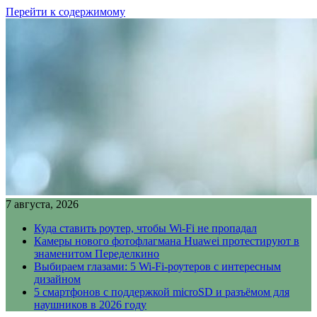
Перейти к содержимому
7 августа, 2026
Куда ставить роутер, чтобы Wi-Fi не пропадал
Камеры нового фотофлагмана Huawei протестируют в
знаменитом Переделкино
Выбираем глазами: 5 Wi-Fi-роутеров с интересным
дизайном
5 смартфонов с поддержкой microSD и разъёмом для
наушников в 2026 году