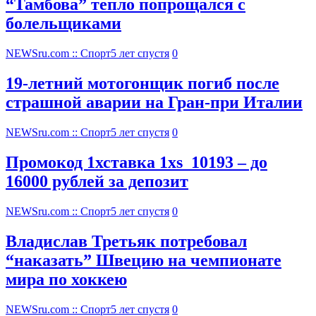
“Тамбова” тепло попрощался с
болельщиками
NEWSru.com :: Спорт
5 лет спустя
0
19-летний мотогонщик погиб после
страшной аварии на Гран-при Италии
NEWSru.com :: Спорт
5 лет спустя
0
Промокод 1хставка 1xs_10193 – до
16000 рублей за депозит
NEWSru.com :: Спорт
5 лет спустя
0
Владислав Третьяк потребовал
“наказать” Швецию на чемпионате
мира по хоккею
NEWSru.com :: Спорт
5 лет спустя
0