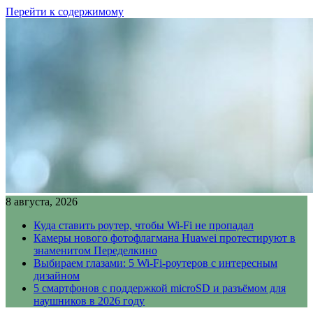
Перейти к содержимому
8 августа, 2026
Куда ставить роутер, чтобы Wi-Fi не пропадал
Камеры нового фотофлагмана Huawei протестируют в
знаменитом Переделкино
Выбираем глазами: 5 Wi-Fi-роутеров с интересным
дизайном
5 смартфонов с поддержкой microSD и разъёмом для
наушников в 2026 году