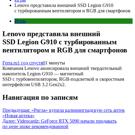
Lenovo представила внешний SSD Legion G910
с турбированным вентилятором и RGB для смартфонов
Игры
Lenovo представила внешний
SSD Legion G910 с турбированным
вентилятором и RGB для смартфонов
Ferra.ru
1 год спустя
0
1 минуты
Компания Lenovo анонсировала внешний твердотельный
накопитель Legion G910 — магнитный
SSD с турбовентилятором, RGB-подсветкой и скоростным
интерфейсом USB 3.2 Gen2x2.
Навигация по записям
Предыдущая:
«Ригла» купила калининградскую сеть аптек
«Новая аптека»
Далее:
Videocardz: GeForce RTX 5090 начали продавать
по цене ниже рекомендованной