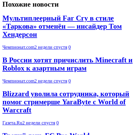
Похожие новости
Мультиплеерный Far Cry в стиле
«Таркова» отменён — инсайдер Том
Хендерсон
Чемпионат.com
2 недели спустя
0
В России хотят причислить Minecraft и
Roblox к азартным играм
Чемпионат.com
2 недели спустя
0
Blizzard уволила сотрудника, который
помог стримерше YaraByte с World of
Warcraft
Газета.Ru
2 недели спустя
0