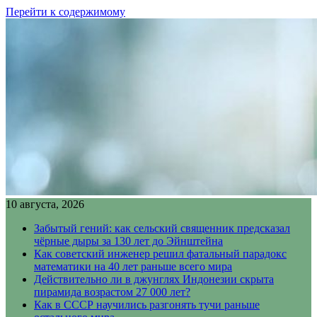
Перейти к содержимому
10 августа, 2026
Забытый гений: как сельский священник предсказал
чёрные дыры за 130 лет до Эйнштейна
Как советский инженер решил фатальный парадокс
математики на 40 лет раньше всего мира
Действительно ли в джунглях Индонезии скрыта
пирамида возрастом 27 000 лет?
Как в СССР научились разгонять тучи раньше