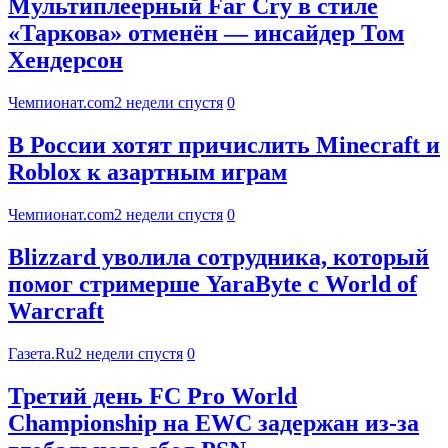
Мультиплеерный Far Cry в стиле
«Таркова» отменён — инсайдер Том
Хендерсон
Чемпионат.com
2 недели спустя
0
В России хотят причислить Minecraft и
Roblox к азартным играм
Чемпионат.com
2 недели спустя
0
Blizzard уволила сотрудника, который
помог стримерше YaraByte с World of
Warcraft
Газета.Ru
2 недели спустя
0
Третий день FC Pro World
Championship на EWC задержан из-за