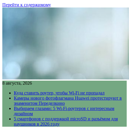
Перейти к содержимому
8 августа, 2026
Куда ставить роутер, чтобы Wi-Fi не пропадал
Камеры нового фотофлагмана Huawei протестируют в
знаменитом Переделкино
Выбираем глазами: 5 Wi-Fi-роутеров с интересным
дизайном
5 смартфонов с поддержкой microSD и разъёмом для
наушников в 2026 году