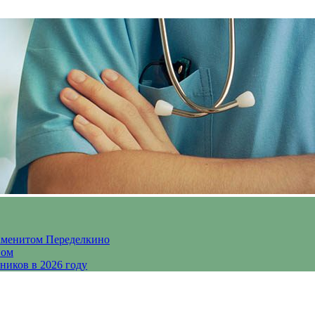
аменитом Переделкино
ном
ников в 2026 году