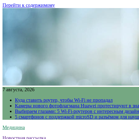
Перейти к содержимому
7 августа, 2026
Куда ставить роутер, чтобы Wi-Fi не пропадал
Камеры нового фотофлагмана Huawei протестируют в зн
Выбираем глазами: 5 Wi-Fi-роутеров с интересным дизай
5 смартфонов с поддержкой microSD и разъёмом для науш
Медицина
Новостная рассылка