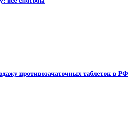
у: все способы
одажу противозачаточных таблеток в РФ