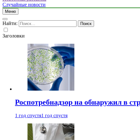
Случайные новости
Меню
Найти:
Заголовки
Роспотребнадзор на обнаружил в ст
1 год спустя
1 год спустя