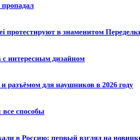
е пропадал
i протестируют в знаменитом Переделк
в с интересным дизайном
 и разъёмом для наушников в 2026 году
 все способы
хали в Россию: первый взгляд на новинк