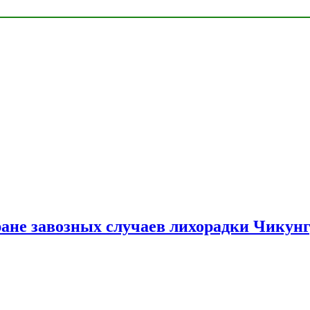
ране завозных случаев лихорадки Чикун