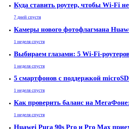
Куда ставить роутер, чтобы Wi-Fi н
7 дней спустя
Камеры нового фотофлагмана Huawe
1 неделя спустя
Выбираем глазами: 5 Wi-Fi-роутеро
1 неделя спустя
5 смартфонов с поддержкой microSD
1 неделя спустя
Как проверить баланс на МегаФоне:
1 неделя спустя
Huawei Pura 90s Pro и Pro Max прие